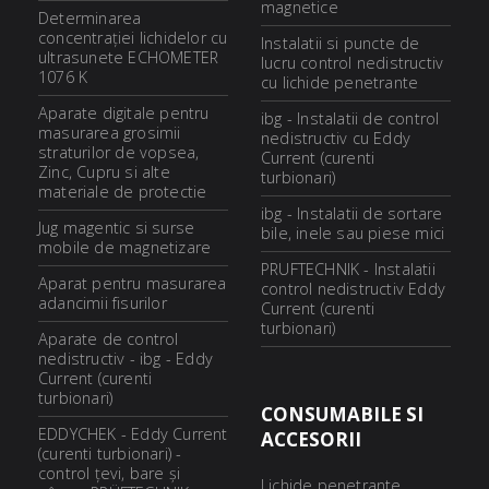
magnetice
Determinarea
concentraţiei lichidelor cu
Instalatii si puncte de
ultrasunete ECHOMETER
lucru control nedistructiv
1076 K
cu lichide penetrante
Aparate digitale pentru
ibg - Instalatii de control
masurarea grosimii
nedistructiv cu Eddy
straturilor de vopsea,
Current (curenti
Zinc, Cupru si alte
turbionari)
materiale de protectie
ibg - Instalatii de sortare
Jug magentic si surse
bile, inele sau piese mici
mobile de magnetizare
PRUFTECHNIK - Instalatii
Aparat pentru masurarea
control nedistructiv Eddy
adancimii fisurilor
Current (curenti
turbionari)
Aparate de control
nedistructiv - ibg - Eddy
Current (curenti
turbionari)
CONSUMABILE SI
EDDYCHEK - Eddy Current
ACCESORII
(curenti turbionari) -
control ţevi, bare şi
Lichide penetrante