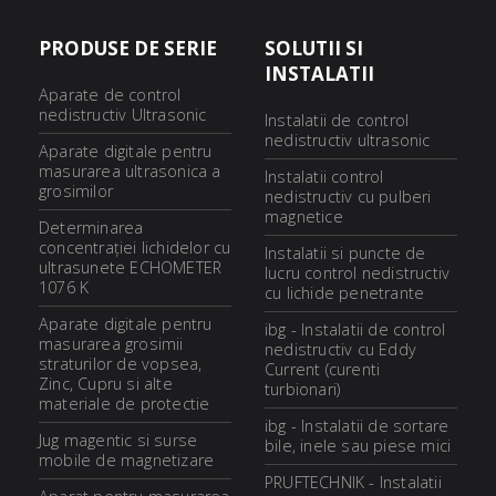
PRODUSE DE SERIE
SOLUTII SI
INSTALATII
Aparate de control
nedistructiv Ultrasonic
Instalatii de control
nedistructiv ultrasonic
Aparate digitale pentru
masurarea ultrasonica a
Instalatii control
grosimilor
nedistructiv cu pulberi
magnetice
Determinarea
concentraţiei lichidelor cu
Instalatii si puncte de
ultrasunete ECHOMETER
lucru control nedistructiv
1076 K
cu lichide penetrante
Aparate digitale pentru
ibg - Instalatii de control
masurarea grosimii
nedistructiv cu Eddy
straturilor de vopsea,
Current (curenti
Zinc, Cupru si alte
turbionari)
materiale de protectie
ibg - Instalatii de sortare
Jug magentic si surse
bile, inele sau piese mici
mobile de magnetizare
PRUFTECHNIK - Instalatii