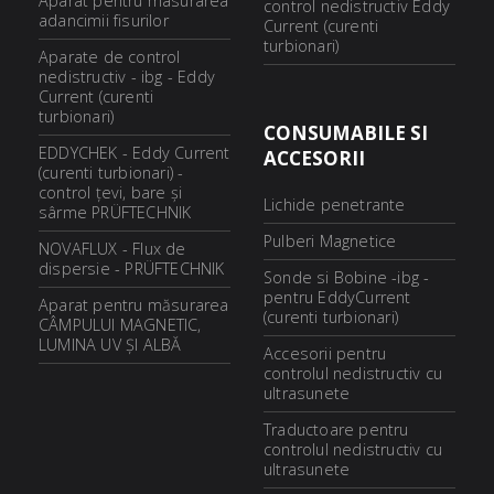
Aparat pentru masurarea
control nedistructiv Eddy
adancimii fisurilor
Current (curenti
turbionari)
Aparate de control
nedistructiv - ibg - Eddy
Current (curenti
turbionari)
CONSUMABILE SI
EDDYCHEK - Eddy Current
ACCESORII
(curenti turbionari) -
control ţevi, bare şi
Lichide penetrante
sârme PRÜFTECHNIK
Pulberi Magnetice
NOVAFLUX - Flux de
dispersie - PRÜFTECHNIK
Sonde si Bobine -ibg -
pentru EddyCurrent
Aparat pentru măsurarea
(curenti turbionari)
CÂMPULUI MAGNETIC,
LUMINA UV ȘI ALBĂ
Accesorii pentru
controlul nedistructiv cu
ultrasunete
Traductoare pentru
controlul nedistructiv cu
ultrasunete