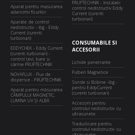
PRUFTECHNIK - Instalatii
Aparat pentru masurarea
control nedistructiv Eddy
adancimii fisurilor
Current (curenti
turbionari)
Aparate de control
nedistructiv - ibg - Eddy
Current (curenti
turbionari)
CONSUMABILE SI
EDDYCHEK - Eddy Current
ACCESORII
(curenti turbionari) -
control ţevi, bare şi
Lichide penetrante
sârme PRÜFTECHNIK
Pulberi Magnetice
NOVAFLUX - Flux de
dispersie - PRÜFTECHNIK
Sonde si Bobine -ibg -
pentru EddyCurrent
Aparat pentru măsurarea
(curenti turbionari)
CÂMPULUI MAGNETIC,
LUMINA UV ȘI ALBĂ
Accesorii pentru
controlul nedistructiv cu
ultrasunete
Traductoare pentru
controlul nedistructiv cu
ultrasunete