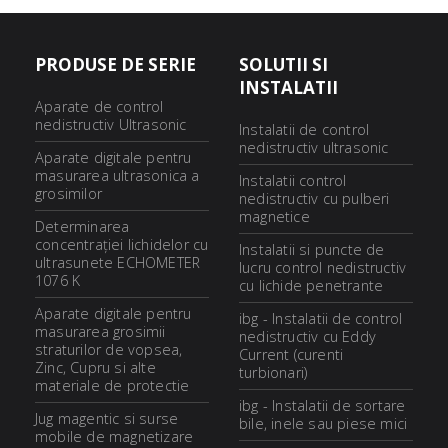
PRODUSE DE SERIE
SOLUTII SI
INSTALATII
Aparate de control
nedistructiv Ultrasonic
Instalatii de control
nedistructiv ultrasonic
Aparate digitale pentru
masurarea ultrasonica a
Instalatii control
grosimilor
nedistructiv cu pulberi
magnetice
Determinarea
concentraţiei lichidelor cu
Instalatii si puncte de
ultrasunete ECHOMETER
lucru control nedistructiv
1076 K
cu lichide penetrante
Aparate digitale pentru
ibg - Instalatii de control
masurarea grosimii
nedistructiv cu Eddy
straturilor de vopsea,
Current (curenti
Zinc, Cupru si alte
turbionari)
materiale de protectie
ibg - Instalatii de sortare
Jug magentic si surse
bile, inele sau piese mici
mobile de magnetizare