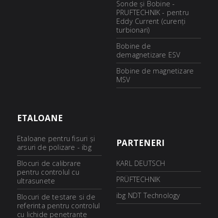
Sonde și Bobine -
PRUFTECHNIK - pentru
Eddy Current (curenți
turbionari)
Bobine de
demagnetizare ESV
Bobine de magnetizare
MSV
ETALOANE
Etaloane pentru fisuri şi
PARTENERI
arsuri de polizare - ibg
Blocuri de calibrare
KARL DEUTSCH
pentru controlul cu
PRÜFTECHNIK
ultrasunete
ibg NDT Technology
Blocuri de testare si de
referinta pentru controlul
cu lichide penetrante