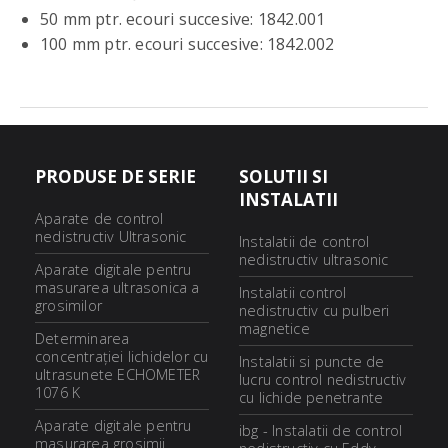
50 mm ptr. ecouri succesive: 1842.001
100 mm ptr. ecouri succesive: 1842.002
PRODUSE DE SERIE
SOLUTII SI
INSTALATII
Aparate de control
nedistructiv Ultrasonic
Instalatii de control
nedistructiv ultrasonic
Aparate digitale pentru
masurarea ultrasonica a
Instalatii control
grosimilor
nedistructiv cu pulberi
magnetice
Determinarea
concentraţiei lichidelor cu
Instalatii si puncte de
ultrasunete ECHOMETER
lucru control nedistructiv
1076 K
cu lichide penetrante
Aparate digitale pentru
ibg - Instalatii de control
masurarea grosimii