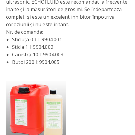
ultrasonic. ECHOFLUID este recomandat la frecvente
înalte și la măsurători de grosimi. Se îndepărtează
complet, și este un excelent inhibitor împotriva
coroziunii și nu este iritant.
Nr. de comanda:
Sticluța 0.1 l: 9904.001
Sticla 1 l: 9904.002
Canistră 10 l: 9904.003
Butoi 200 l: 9904.005