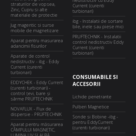
nedistructiv cu Eddy
straturilor de vopsea,
Current (curenti
Zinc, Cupru si alte
turbionari)
materiale de protectie
ibg - Instalatii de sortare
Jug magentic si surse
bile, inele sau piese mici
mobile de magnetizare
PRUFTECHNIK - Instalatii
Aparat pentru masurarea
control nedistructiv Eddy
adancimii fisurilor
Current (curenti
turbionari)
Aparate de control
nedistructiv - ibg - Eddy
Current (curenti
turbionari)
CONSUMABILE SI
EDDYCHEK - Eddy Current
ACCESORII
(curenti turbionari) -
control ţevi, bare şi
Lichide penetrante
sârme PRÜFTECHNIK
Pulberi Magnetice
NOVAFLUX - Flux de
dispersie - PRÜFTECHNIK
Sonde si Bobine -ibg -
pentru EddyCurrent
Aparat pentru măsurarea
(curenti turbionari)
CÂMPULUI MAGNETIC,
LUMINA UV ȘI ALBĂ